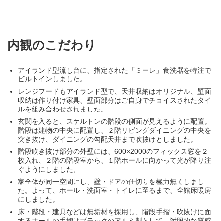
めの奥様の愛情が、建物に反映されました。
内観のこだわり
アイランド型流し台に、指定された「ミーレ」食洗器を特注で
ビルトインしました。
レンジフードもアイランド型で、天井収納はオリジナル、壁面
収納は作り付け家具、壁面部分はご自身でチョイスされたタイ
ルを組み合わせされました。
玄関を入ると、スケルトンの階段の側面が見えるように配置。
階段は建物の中央に配置し、２階リビングダイニングの中央を
突き抜け、ダイニングの勾配天井まで吹抜けとしました。
階段吹き抜け部分の外壁には、600×2000のフィックス窓を２
枚入れ、２階の階段室から、１階ホールに向かって光が降り注
ぐようにしました。
家全体が同一空間にし、壁・ドアの仕切りを極力無くしまし
た。よって、ホール・洗面室・トイレに至るまで、全館床暖房
にしました。
床・階段・建具などは無垢材を採用し、階段手摺・吹抜けに面
するホールの手摺はブラックのアルミ製として、対照的な質感