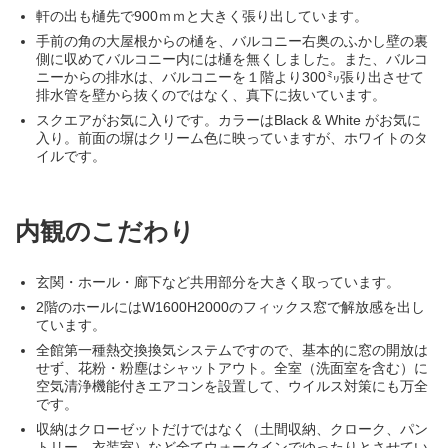
軒の出も樋先で900ｍｍと大きく張り出しています。
手前の角の大屋根からの樋を、バルコニー右奥のふかし壁の裏
側に収めてバルコニー内には樋を無くしました。また、バルコ
ニーからの排水は、バルコニーを１階より300㍉張り出させて
排水管を壁から抜くのではなく、真下に抜いています。
スクエアがお気に入りです。カラーはBlack & White がお気に
入り。前面の塀はクリーム色に映っていますが、ホワイトのタ
イルです。
内観のこだわり
玄関・ホール・廊下など共用部分を大きく取っています。
2階のホールにはW1600H2000のフィックス窓で解放感を出し
ています。
全館第一種熱交換換気システムですので、基本的に窓の開放は
せず、花粉・粉塵はシャットアウト。全室（洗面室を含む）に
空気清浄機能付きエアコンを設置して、ウイルス対策にも万全
です。
収納はクローゼットだけではなく（土間収納、クローク、パン
トリー、衣装室）など全てウォークインでゆったりとさせてい